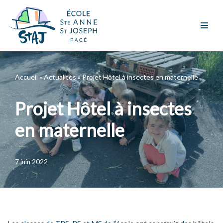
Aller
au
contenu
Accueil
»
Actualités
»
Projet Hôtel à insectes en maternelle
Projet Hôtel à insectes
en maternelle
7 juin 2022