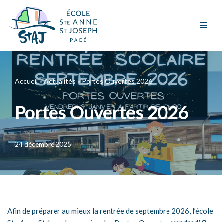
Aller
au
contenu
Accueil
»
Actualités
»
Portes Ouvertes 2026
Portes Ouvertes 2026
24 décembre 2025
Afin de préparer au mieux la rentrée de septembre 2026, l’école