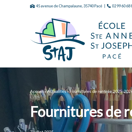
45 avenue de Champalaune, 35740 Pacé |
02 99 60 68 
Aller
au
contenu
Accueil
»
Actualités
»
Fournitures de rentrée 2025-202
Fournitures de 